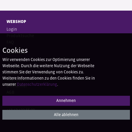
WEBSHOP
Login
Produktsuche
FAQ
Cookies
SERVICES
Wir verwenden Cookies zur Optimierung unserer
Kontakt
Webseite. Durch die weitere Nutzung der Webseite
Bankverbindung
stimmen Sie der Verwendung von Cookies zu.
Datenschutzerklärung
Weitere Informationen zu den Cookies finden Sie in
Impressum
unserer
Datenschutzerklärung
.
Disclaimer
AGB
Annehmen
HAPPY CUSTOMER SERVICE
+41 43 433 66 00
Alle ablehnen
+41 43 433 66 77 (Ortho)