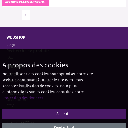
APPROVISIONNEMENT SPÉCIAL
1
WEBSHOP
Login
Recherche de produits
FAQ
A propos des cookies
SERVICES
Nous utilisons des cookies pour optimiser notre site
Contact
Web. En continuant à utiliser le site Web, vous
Coordonnées bancaires
acceptez l'utilisation de cookies. Pour plus
Protection des données
d'informations sur les cookies, consultez notre
Impressum
Protection des données
.
Disclaimer
CGV
Accepter
QUESTIONS?
+41 43 433 66 00
Rejeter tout