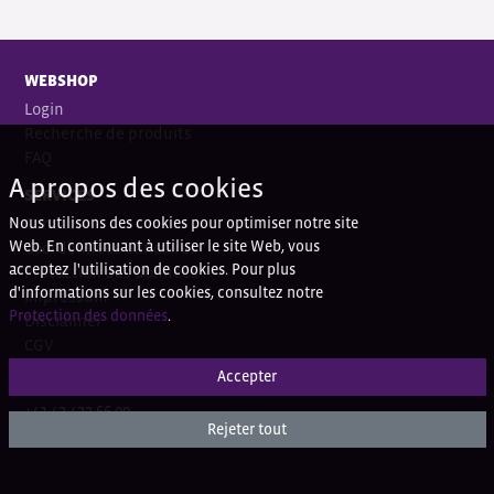
WEBSHOP
Login
Recherche de produits
FAQ
A propos des cookies
SERVICES
Nous utilisons des cookies pour optimiser notre site
Contact
Web. En continuant à utiliser le site Web, vous
Coordonnées bancaires
acceptez l'utilisation de cookies. Pour plus
Protection des données
d'informations sur les cookies, consultez notre
Impressum
Protection des données
.
Disclaimer
CGV
Accepter
QUESTIONS?
+41 43 433 66 00
Rejeter tout
+41 43 433 66 77 (Ortho)