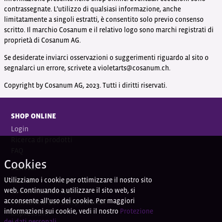
contrassegnate. L’utilizzo di qualsiasi informazione, anche
limitatamente a singoli estratti, è consentito solo previo consenso
scritto. Il marchio Cosanum e il relativo logo sono marchi registrati di
proprietà di Cosanum AG.
Se desiderate inviarci osservazioni o suggerimenti riguardo al sito o
segnalarci un errore, scrivete a violetarts@cosanum.ch.
Copyright by Cosanum AG, 2023. Tutti i diritti riservati.
SHOP ONLINE
Login
Ricerca di prodotti
FAQ
Cookies
SERVIZI
Utilizziamo i cookie per ottimizzare il nostro sito
Contatti
web. Continuando a utilizzare il sito web, si
Coordi
nate bancarie
acconsente all'uso dei cookie. Per maggiori
Protezione dei dati personali
informazioni sui cookie, vedi il nostro
Protezione
Impressum
dei dati personali
.