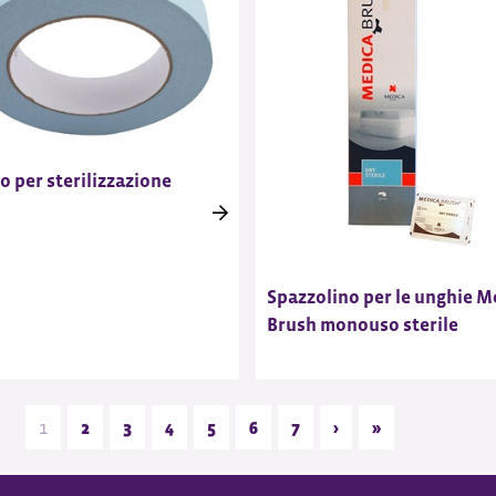
o per sterilizzazione
Spazzolino per le unghie M
Brush monouso sterile
1
2
3
4
5
6
7
›
»