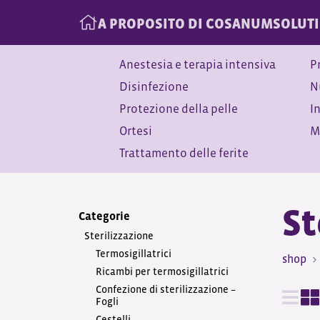
A PROPOSITO DI COSANUM
SOLUT
Anestesia e terapia intensiva
P
Disinfezione
N
Protezione della pelle
I
Ortesi
M
Trattamento delle ferite
St
Categorie
Sterilizzazione
Termosigillatrici
shop
Ricambi per termosigillatrici
Confezione di sterilizzazione –
Fogli
Cestelli