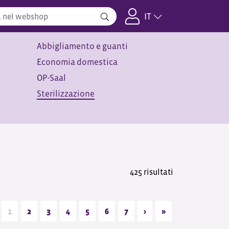
IT
Abbigliamento e guanti
Economia domestica
OP-Saal
Sterilizzazione
425 risultati
1
2
3
4
5
6
7
›
»