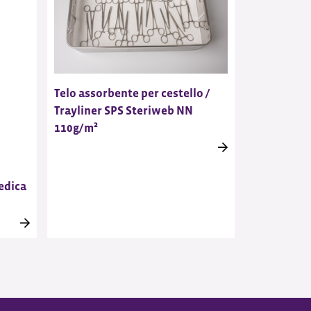
Telo assorbente per cestello /
Trayliner SPS Steriweb NN
110g/m²
edica