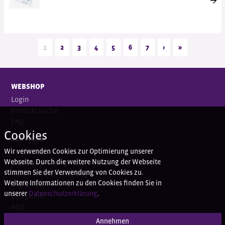
1
2
3
4
5
6
7
›
»
WEBSHOP
Login
Produktsuche
FAQ
Cookies
SERVICES
Wir verwenden Cookies zur Optimierung unserer
Kontakt
Webseite. Durch die weitere Nutzung der Webseite
Bankverbindung
stimmen Sie der Verwendung von Cookies zu.
Datenschutzerklärung
Weitere Informationen zu den Cookies finden Sie in
Impressum
unserer
Datenschutzerklärung
.
Disclaimer
AGB
Annehmen
HAPPY CUSTOMER SERVICE