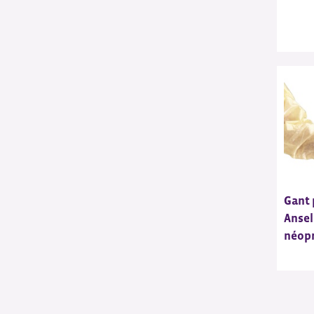
Gant 
Ansel
néop