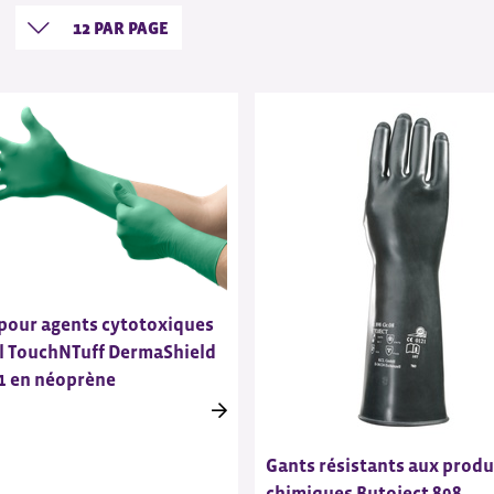
pour agents cytotoxiques
l TouchNTuff DermaShield
1 en néoprène
Gants résistants aux produ
chimiques Butoject 898