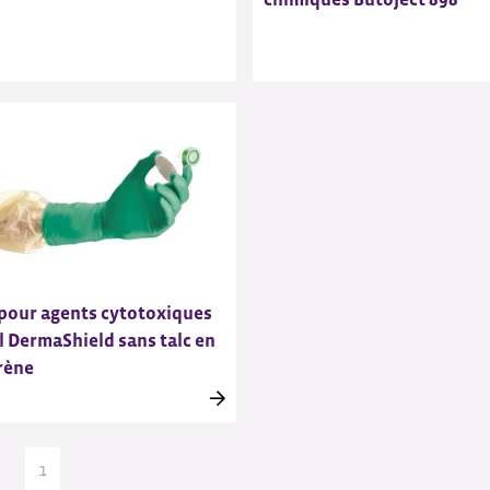
pour agents cytotoxiques
l DermaShield sans talc en
rène
1