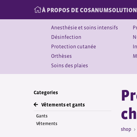
À PROPOS DE COSANUM
SOLUTION
Anesthésie et soins intensifs
P
Désinfection
N
Protection cutanée
I
Orthèses
M
Soins des plaies
Pr
Categories
Vêtements et gants
ch
Gants
Vêtements
shop