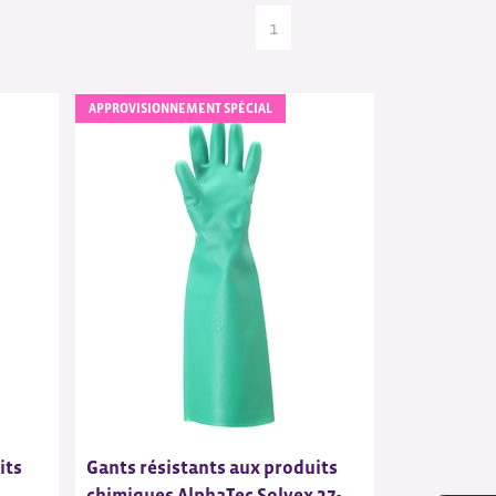
1
APPROVISIONNEMENT SPÉCIAL
its
Gants résistants aux produits
chimiques AlphaTec Solvex 37-