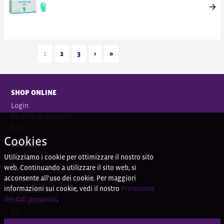
1
2
3
›
»
SHOP ONLINE
Login
Ricerca di prodotti
FAQ
Cookies
SERVIZI
Utilizziamo i cookie per ottimizzare il nostro sito
Contatti
web. Continuando a utilizzare il sito web, si
Coordi
nate bancarie
acconsente all'uso dei cookie. Per maggiori
Protezione dei dati personali
informazioni sui cookie, vedi il nostro
Protezione
Impressum
dei dati personali
.
Disclaimer
CG