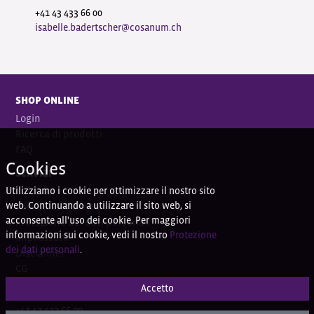
+41 43 433 66 00
isabelle.badertscher@cosanum.ch
SHOP ONLINE
Login
Ricerca di prodotti
FAQ
Cookies
SERVIZI
Utilizziamo i cookie per ottimizzare il nostro sito
Contatti
web. Continuando a utilizzare il sito web, si
Coordi
nate bancarie
acconsente all'uso dei cookie. Per maggiori
Protezione dei dati personali
informazioni sui cookie, vedi il nostro
Protezione
Impressum
dei dati personali
.
Disclaimer
CG
Accetto
DOMANDE?
+41 43 433 66 00