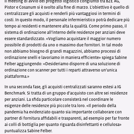
Il meeting di avvio del progetto logistico congiunto tra BZE AG,
Pistor e Cosanum si è svolto alla fine di marzo. L’obiettivo è quello di
centralizzare gli acquisti e renderli più vantaggiosi in termini di
costi. In questo modo, il personale infermieristico potrà dedicare più
tempo ai residenti e mantenere alta la qualità. Come primo passo, il
sistema di ordinazione all’interno delle residenze per anziani deve
essere standardizzato. «Vogliamo acquistare il maggior numero
possibile di prodotti da uno o massimo due fornitori. In tal modo
non abbiamo bisogno di grandi magazzini, abbiamo processi di
ordinazione snelli e lavoriamo in maniera efficiente» spiega Sabine
Felber aggiungendo: «Desideriamo disporre di una soluzione di
ordinazione con scanner per tutti i reparti attraverso un’unica
piattaforma.»
In una seconda fase, gli acquisti centralizzati saranno estesi a IG
Benchmark. Si tratta di un gruppo d’acquisto con altre sei residenze
per anziani. La sfida particolare consisterà nel coordinare le
esigenze delle residenze più piccole tra loro. «Il periodo della
pandemia ha evidenziato quanto sia importante collaborare con
partner di fornitura affidabili e trasparenti, ad esempio per far fronte
ai colli di bottiglia per quanto riguarda disinfettanti e cellulosa»
puntualizza Sabine Felber.