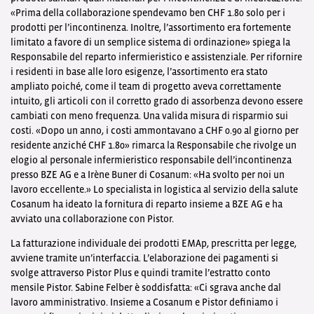
«Prima della collaborazione spendevamo ben CHF 1.80 solo per i
prodotti per l’incontinenza. Inoltre, l’assortimento era fortemente
limitato a favore di un semplice sistema di ordinazione» spiega la
Responsabile del reparto infermieristico e assistenziale. Per rifornire
i residenti in base alle loro esigenze, l’assortimento era stato
ampliato poiché, come il team di progetto aveva correttamente
intuito, gli articoli con il corretto grado di assorbenza devono essere
cambiati con meno frequenza. Una valida misura di risparmio sui
costi. «Dopo un anno, i costi ammontavano a CHF 0.90 al giorno per
residente anziché CHF 1.80» rimarca la Responsabile che rivolge un
elogio al personale infermieristico responsabile dell’incontinenza
presso BZE AG e a Irène Buner di Cosanum: «Ha svolto per noi un
lavoro eccellente.» Lo specialista in logistica al servizio della salute
Cosanum ha ideato la fornitura di reparto insieme a BZE AG e ha
avviato una collaborazione con Pistor.
La fatturazione individuale dei prodotti EMAp, prescritta per legge,
avviene tramite un’interfaccia. L’elaborazione dei pagamenti si
svolge attraverso Pistor Plus e quindi tramite l’estratto conto
mensile Pistor. Sabine Felber è soddisfatta: «Ci sgrava anche dal
lavoro amministrativo. Insieme a Cosanum e Pistor definiamo i