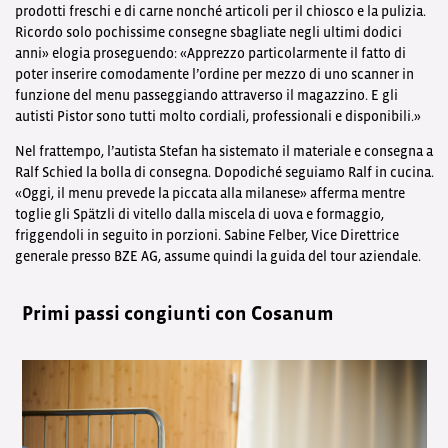
prodotti freschi e di carne nonché articoli per il chiosco e la pulizia.
Ricordo solo pochissime consegne sbagliate negli ultimi dodici
anni» elogia proseguendo: «Apprezzo particolarmente il fatto di
poter inserire comodamente l’ordine per mezzo di uno scanner in
funzione del menu passeggiando attraverso il magazzino. E gli
autisti Pistor sono tutti molto cordiali, professionali e disponibili.»
Nel frattempo, l’autista Stefan ha sistemato il materiale e consegna a
Ralf Schied la bolla di consegna. Dopodiché seguiamo Ralf in cucina.
«Oggi, il menu prevede la piccata alla milanese» afferma mentre
toglie gli Spätzli di vitello dalla miscela di uova e formaggio,
friggendoli in seguito in porzioni. Sabine Felber, Vice Direttrice
generale presso BZE AG, assume quindi la guida del tour aziendale.
Primi passi congiunti con Cosanum