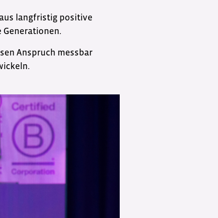
us langfristig positive
e Generationen.
iesen Anspruch messbar
ickeln.