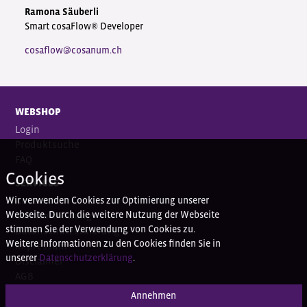
Ramona Säuberli
Smart cosaFlow® Developer
cosaflow@cosanum.ch
WEBSHOP
Login
Produktsuche
FAQ
Cookies
SERVICES
Wir verwenden Cookies zur Optimierung unserer
Kontakt
Webseite. Durch die weitere Nutzung der Webseite
Bankverbindung
stimmen Sie der Verwendung von Cookies zu.
Datenschutzerklärung
Weitere Informationen zu den Cookies finden Sie in
Impressum
unserer
Datenschutzerklärung
.
Disclaimer
AGB
Annehmen
HAPPY CUSTOMER SERVICE