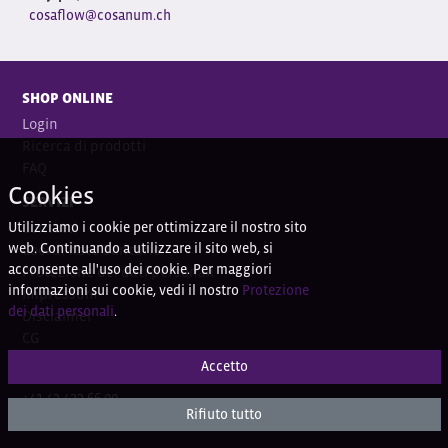
cosaflow@cosanum.ch
SHOP ONLINE
Login
Ricerca di prodotti
FAQ
Cookies
SERVIZI
Utilizziamo i cookie per ottimizzare il nostro sito
Contatti
web. Continuando a utilizzare il sito web, si
Coordi
nate bancarie
acconsente all'uso dei cookie. Per maggiori
Protezione dei dati personali
informazioni sui cookie, vedi il nostro
Protezione
Impressum
dei dati personali
.
Disclaimer
CG
Accetto
DOMANDE?
+41 43 433 66 00
Rifiuto tutto
+41 43 433 66 77 (Ortho)