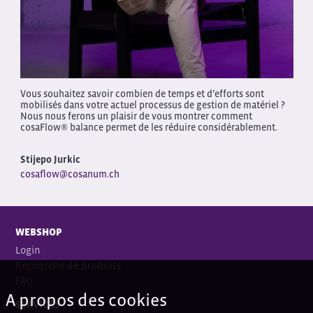
Vous souhaitez savoir combien de temps et d’efforts sont
mobilisés dans votre actuel processus de gestion de matériel ?
Nous nous ferons un plaisir de vous montrer comment
cosaFlow® balance permet de les réduire considérablement.
Stijepo Jurkic
cosaflow@cosanum.ch
WEBSHOP
Login
Recherche de produits
FAQ
A propos des cookies
SERVICES